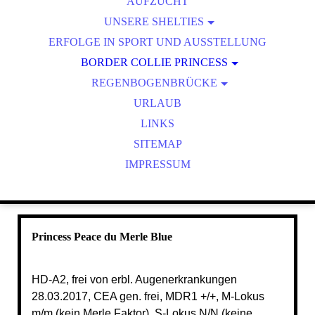
AUFZUCHT
UNSERE SHELTIES
ERFOLGE IN SPORT UND AUSSTELLUNG
NACHWUCHS
BORDER COLLIE PRINCESS
SENIORINNEN
REGENBOGENBRÜCKE
WURFPLANUNG
WURFPLANUNG
AKTUELLER WURF
AKTUELLER WURF
ZU FRÜH
URLAUB
ERFOLGE
M-WURF
LINKS
SITEMAP
N-WURF
IMPRESSUM
O-WURF
P-WURF
Q-WURF
R-WURF
Princess Peace du Merle Blue
HD-A2, frei von erbl. Augenerkrankungen
28.03.2017, CEA gen. frei, MDR1 +/+, M-Lokus
m/m (kein Merle Faktor), S-Lokus N/N (keine